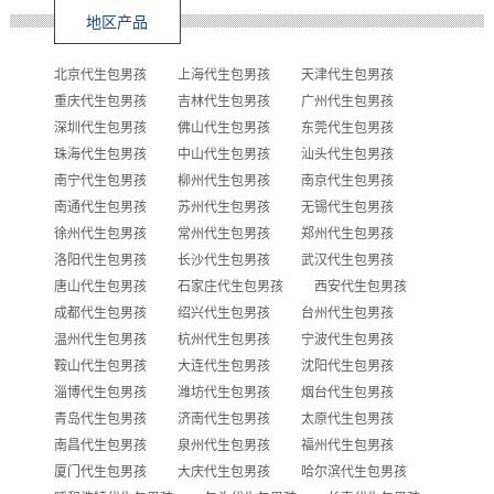
地区产品
北京代生包男孩
上海代生包男孩
天津代生包男孩
重庆代生包男孩
吉林代生包男孩
广州代生包男孩
深圳代生包男孩
佛山代生包男孩
东莞代生包男孩
珠海代生包男孩
中山代生包男孩
汕头代生包男孩
南宁代生包男孩
柳州代生包男孩
南京代生包男孩
南通代生包男孩
苏州代生包男孩
无锡代生包男孩
徐州代生包男孩
常州代生包男孩
郑州代生包男孩
洛阳代生包男孩
长沙代生包男孩
武汉代生包男孩
唐山代生包男孩
石家庄代生包男孩
西安代生包男孩
成都代生包男孩
绍兴代生包男孩
台州代生包男孩
温州代生包男孩
杭州代生包男孩
宁波代生包男孩
鞍山代生包男孩
大连代生包男孩
沈阳代生包男孩
淄博代生包男孩
潍坊代生包男孩
烟台代生包男孩
青岛代生包男孩
济南代生包男孩
太原代生包男孩
南昌代生包男孩
泉州代生包男孩
福州代生包男孩
厦门代生包男孩
大庆代生包男孩
哈尔滨代生包男孩