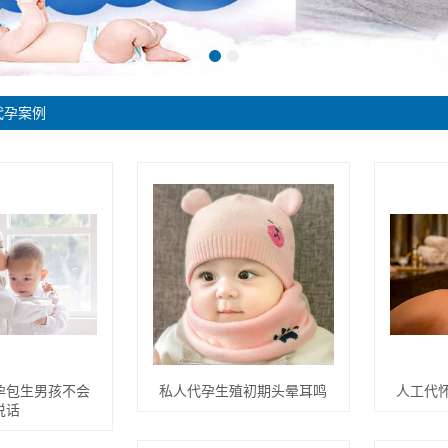
代孕案例
孕包生男孩不会
私人代孕生殖初期头晕耳鸣
人工代
说话