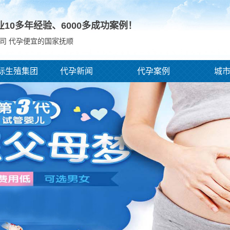
业10多年经验、
6000
多成功案例！
司 代孕便宜的国家抚顺
际生殖集团
代孕新闻
代孕案例
城