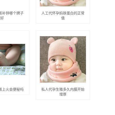
孩补锌哪个牌子
人工代怀孕妈铁蛋白的正常
好
值
孩上火会便秘吗
私人代孕生殖多久内膜开始
增厚