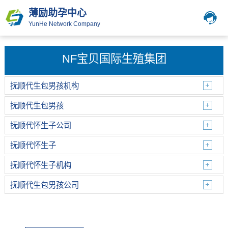
薄励助孕中心
YunHe Network Company
NF宝贝国际生殖集团
抚顺代生包男孩机构
抚顺代生包男孩
抚顺代怀生子公司
抚顺代怀生子
抚顺代怀生子机构
抚顺代生包男孩公司