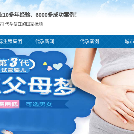
业10多年经验、
6000
多成功案例！
司 代孕便宜的国家抚顺
际生殖集团
代孕新闻
代孕案例
城