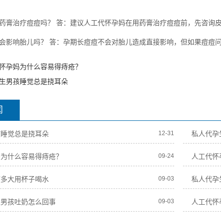
药膏治疗痘痘吗？ 答：建议人工代怀孕妈在用药膏治疗痘痘前，先咨询
会影响胎儿吗？ 答：孕期长痘痘不会对胎儿造成直接影响，但如果痘痘
怀孕妈为什么容易得痔疮？
生男孩睡觉总是挠耳朵
闻
孩睡觉总是挠耳朵
12-31
私人代孕
妈为什么容易得痔疮？
09-24
人工代怀
孩多大用杯子喝水
09-03
私人代孕
生男孩吐奶怎么回事
09-03
人工代怀