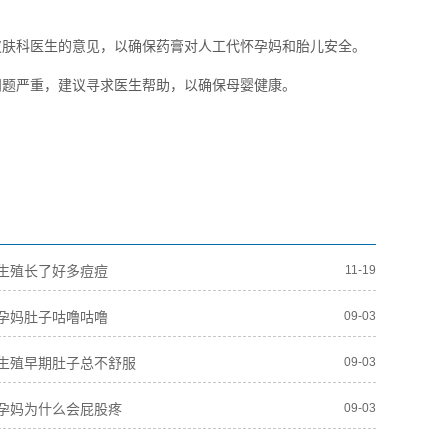
皮肤科医生的意见，以确保药膏对人工代怀孕妈和胎儿安全。
问题严重，建议寻求医生帮助，以确保母婴健康。
生殖长了好多痘痘
11-19
孕妈肚子咕噜咕噜
09-03
生殖早期肚子总不舒服
09-03
孕妈为什么会屁股疼
09-03