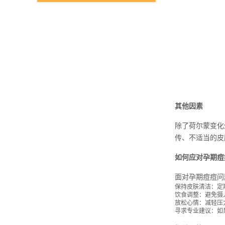
其他因素
除了荷尔蒙变化
传、不适当的皮
如何应对孕期痘
面对孕期痘痘问
保持皮肤清洁：定
饮食调整：避免摄
放松心情：减轻压
寻求专业建议：如