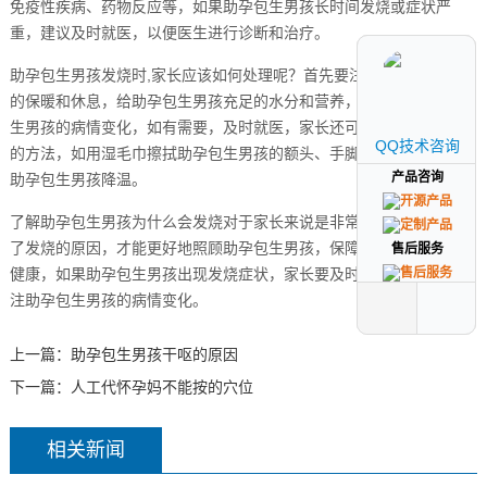
免疫性疾病、药物反应等，如果助孕包生男孩长时间发烧或症状严
重，建议及时就医，以便医生进行诊断和治疗。
助孕包生男孩发烧时,家长应该如何处理呢？首先要注意助孕包生男孩
的保暖和休息，给助孕包生男孩充足的水分和营养，密切观察助孕包
生男孩的病情变化，如有需要，及时就医，家长还可以采取物理降温
QQ技术咨询
QQ技术咨询
的方法，如用湿毛巾擦拭助孕包生男孩的额头、手脚心等部位，帮助
产品咨询
产品咨询
助孕包生男孩降温。
了解助孕包生男孩为什么会发烧对于家长来说是非常重要的,只有了解
了发烧的原因，才能更好地照顾助孕包生男孩，保障助孕包生男孩的
售后服务
售后服务
健康，如果助孕包生男孩出现发烧症状，家长要及时处理，并密切关
注助孕包生男孩的病情变化。
上一篇：
助孕包生男孩干呕的原因
下一篇：
人工代怀孕妈不能按的穴位
相关新闻