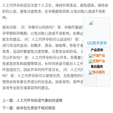
人工代怀孕妈还应注意个人卫生，保持外阴清洁，避免感染，保持良
好的心态，避免过度焦虑，在孕期避免同房,以免对胎儿造成不良影
响。
相关问答： 问：孕期可以同房吗？ 答：孕期尽量避免同房，特别是在
孕早期和孕晚期，以免对胎儿造成不良影响，如果必须同房，请咨询
医生的建议。 问：人工代怀孕妈可以运动吗？ 答：人工代怀孕妈可以
QQ技术咨询
QQ技术咨询
进行适当的运动，如散步、游泳、瑜伽等，有助于身体健康和胎儿的
产品咨询
产品咨询
发育，运动时要避免过度劳累，注意安全和舒适。 问：人工代怀孕妈
可以开车吗？ 答：人工代怀孕妈可以开车，但需要注意安全驾驶，避
免紧急刹车和碰撞等情况，长时间坐姿可能对人工代怀孕妈的血液循
售后服务
售后服务
环造成压力，因此开车时间不宜过长。 问：人工代怀孕妈可以化妆
吗？ 答：人工代怀孕妈可以使用天然、无刺激性的化妆品，但应避免
使用含有有害化学成分的化妆品，如染发剂、指甲油等，如有疑虑,请
咨询专业医生或美容师的建议。
上一篇：
人工代怀孕妈湿气重如何调理
下一篇：
助孕包生男孩干呕的原因