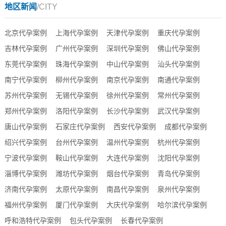
地区新闻
/CITY
北京代孕案例
上海代孕案例
天津代孕案例
重庆代孕案例
吉林代孕案例
广州代孕案例
深圳代孕案例
佛山代孕案例
东莞代孕案例
珠海代孕案例
中山代孕案例
汕头代孕案例
南宁代孕案例
柳州代孕案例
南京代孕案例
南通代孕案例
苏州代孕案例
无锡代孕案例
徐州代孕案例
常州代孕案例
郑州代孕案例
洛阳代孕案例
长沙代孕案例
武汉代孕案例
唐山代孕案例
石家庄代孕案例
西安代孕案例
成都代孕案例
绍兴代孕案例
台州代孕案例
温州代孕案例
杭州代孕案例
宁波代孕案例
鞍山代孕案例
大连代孕案例
沈阳代孕案例
淄博代孕案例
潍坊代孕案例
烟台代孕案例
青岛代孕案例
济南代孕案例
太原代孕案例
南昌代孕案例
泉州代孕案例
福州代孕案例
厦门代孕案例
大庆代孕案例
哈尔滨代孕案例
呼和浩特代孕案例
包头代孕案例
长春代孕案例